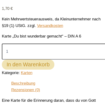
1,70
€
Kein Mehrwertsteuerausweis, da Kleinunternehmer nach
§19 (1) UStG.
zzgl.
Versandkosten
Karte „Du bist wunderbar gemacht“ – DIN A 6
Karte
"Du
bist
wunderbar
In den Warenkorb
gemacht"
Menge
Kategorie:
Karten
Beschreibung
Rezensionen (0)
Eine Karte für die Erinnerung daran, dass du von Gott