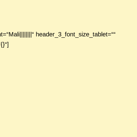
“Mali||||||||“ header_3_font_size_tablet=““
{}“]