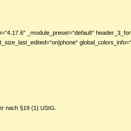
=“4.17.6″ _module_preset=“default“ header_3_font=
ize_last_edited=“on|phone“ global_colors_info=“
er nach §19 (1) UStG.