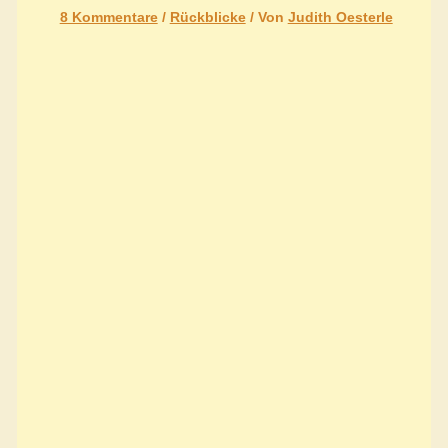
8 Kommentare
/
Rückblicke
/ Von
Judith Oesterle