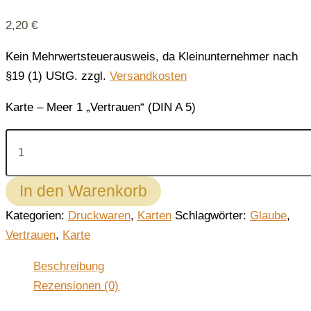
2,20
€
Kein Mehrwertsteuerausweis, da Kleinunternehmer nach
§19 (1) UStG.
zzgl.
Versandkosten
Karte – Meer 1 „Vertrauen“ (DIN A 5)
Karte
-
Meer
1
In den Warenkorb
"Vertrauen"
(groß)
Kategorien:
Druckwaren
,
Karten
Schlagwörter:
Glaube
,
Menge
Vertrauen
,
Karte
Beschreibung
Rezensionen (0)